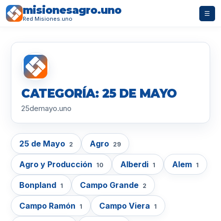
misionesagro.uno
☰
Red Misiones.uno
CATEGORÍA: 25 DE MAYO
25demayo.uno
25 de Mayo
Agro
2
29
Agro y Producción
Alberdi
Alem
10
1
1
Bonpland
Campo Grande
1
2
Campo Ramón
Campo Viera
1
1