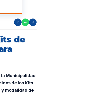
f
w
↗
its de
ara
e la Municipalidad
idos de los Kits
d y modalidad de