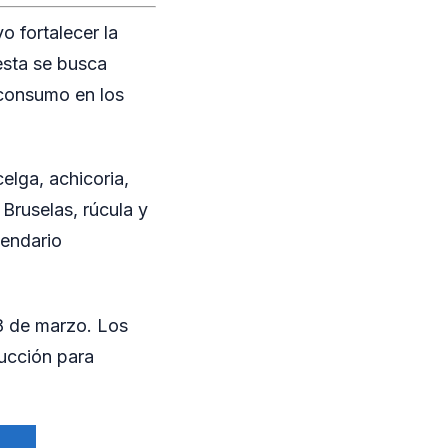
o fortalecer la
esta se busca
oconsumo en los
elga, achicoria,
 Bruselas, rúcula y
lendario
18 de marzo. Los
ducción para