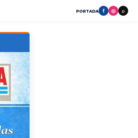
f
◎
⌕
PORTADA