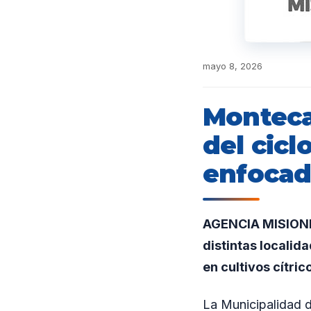
mayo 8, 2026
Monteca
del cic
enfocad
AGENCIA MISIONES.
distintas localid
en cultivos cítric
La Municipalidad d