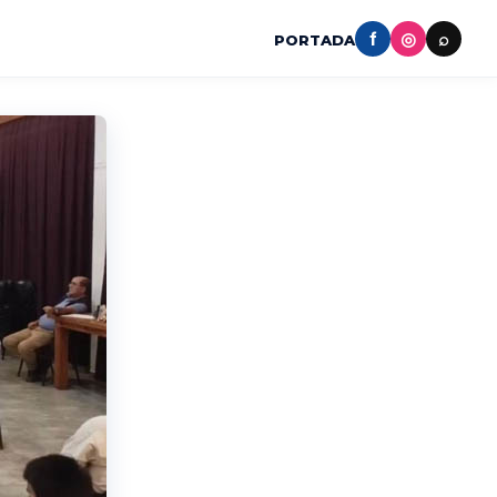
f
◎
⌕
PORTADA