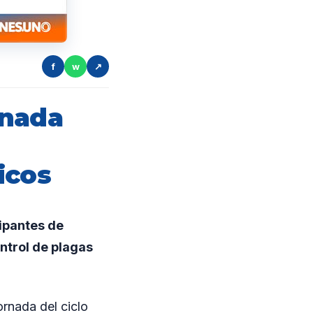
f
w
↗
rnada
icos
ipantes de
ontrol de plagas
ornada del ciclo