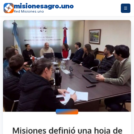
misionesagro.uno
☰
Red Misiones.uno