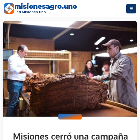
misionesagro.uno
☰
Red Misiones.uno